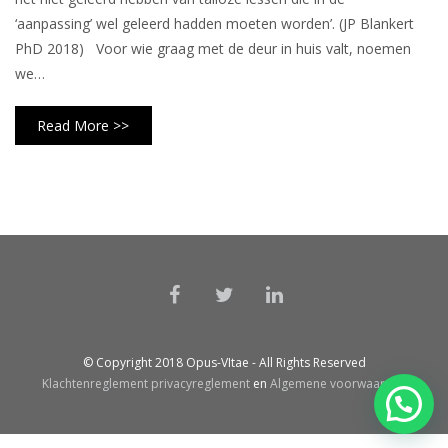
‘aanpassing’ wel geleerd hadden moeten worden’. (JP Blankert
PhD 2018) Voor wie graag met de deur in huis valt, noemen
we…
Read More >>
© Copyright 2018 Opus-VItae - All Rights Reserved
Klachtenreglement
privacyreglement
en
Algemene voorwaarden