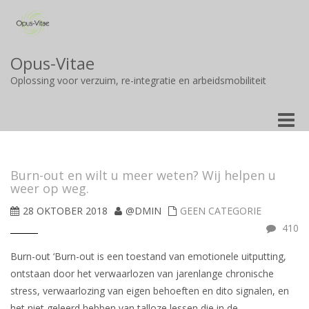
Opus-Vitae
Oplossing voor verzuim, re-integratie en arbeidsmobiliteit
Toggle
naviga
Burn-out en wilt u meer weten? Wij helpen u
weer op weg.
28 OKTOBER 2018
@DMIN
GEEN CATEGORIE
410
Burn-out ‘Burn-out is een toestand van emotionele uitputting,
ontstaan door het verwaarlozen van jarenlange chronische
stress, verwaarlozing van eigen behoeften en dito signalen, en
het niet geleerd hebben van talloze lessen die in de